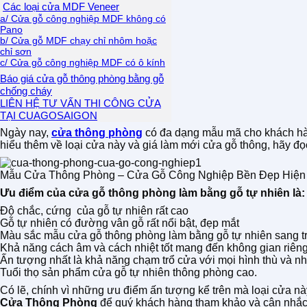
Các loại cửa MDF Veneer
a/ Cửa gỗ công nghiệp MDF không có
Pano
b/ Cửa gỗ MDF chạy chỉ nhôm hoặc
chỉ sơn
c/ Cửa gỗ công nghiệp MDF có ô kính
Báo giá cửa gỗ thông phòng bằng gỗ
chống cháy
LIÊN HỆ TƯ VẤN THI CÔNG CỬA
TẠI CUAGOSAIGON
Ngày nay,
cửa thông phòng
có đa dạng mẫu mã cho khách hà
hiểu thêm về loại cửa này và giá làm mới cửa gỗ thông, hãy đọc
Mẫu Cửa Thông Phòng – Cửa Gỗ Công Nghiệp Bền Đẹp Hiện
Ưu điểm của cửa gỗ thông phòng làm bằng gỗ tự nhiên là:
Độ chắc, cứng của gỗ tự nhiên rất cao
Gỗ tự nhiên có đường vân gỗ rất nổi bật, đẹp mắt
Màu sắc mẫu cửa gỗ thông phòng làm bằng gỗ tự nhiên sang tr
Khả năng cách âm và cách nhiệt tốt mang đến không gian riên
Ấn tượng nhất là khả năng chạm trổ cửa với mọi hình thù và n
Tuổi thọ sản phẩm cửa gỗ tự nhiên thông phòng cao.
Có lẽ, chính vì những ưu điểm ấn tượng kể trên mà loại cửa 
Cửa Thông Phòng
để quý khách hàng tham khảo và cân nhắc. 