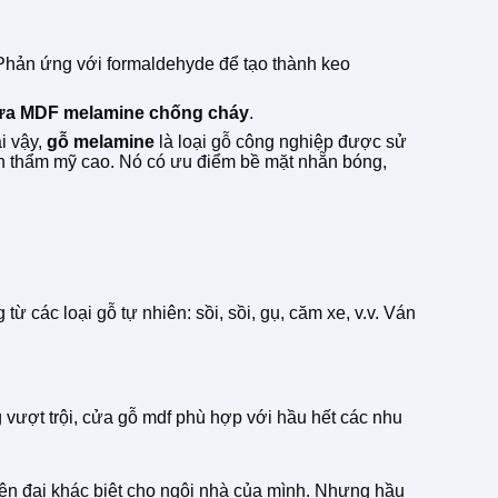
 Phản ứng với formaldehyde để tạo thành keo
ửa MDF melamine chống cháy
.
i vậy,
gỗ melamine
là loại gỗ công nghiệp được sử
h thẩm mỹ cao. Nó có ưu điểm bề mặt nhẵn bóng,
các loại gỗ tự nhiên: sồi, sồi, gụ, căm xe, v.v. Ván
ợt trội, cửa gỗ mdf phù hợp với hầu hết các nhu
iện đại khác biệt cho ngôi nhà của mình. Nhưng hầu