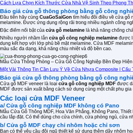
Cách Lựa Chọn Kích Thước Cửa Nhà Vệ Sinh Theo Phong T
Báo giá cửa gỗ thông phòng bằng gỗ công nghi
Đầu tiên hãy cùng
CuaGoSaiGon
tìm hiểu đôi điều về cửa gỗ
melamine. Được ứng dụng rộng rãi trong nhiều ngành công nghi
Đặc điểm nổi bật của
cửa gỗ melamine
là khả năng chống chá
Nhiều người nhầm lẫn
cửa gỗ công nghiệp melamine
được là
dụng kết hợp với lớp phủ bề mặt melamine. Cửa MDF melamine 
màu sắc đa dạng, khả năng chịu nhiệt và độ bền cao.
Mẫu Cửa Thông Phòng – Cửa Gỗ Công Nghiệp Bền Đẹp Hiện
Một Vài Thông Tin Cần Lưu Ý Về Cửa Nhựa Composite | Cấu 
Báo giá cửa gỗ thông phòng bằng gỗ công nghi
Cửa gỗ MDF veneer là loại
cửa gỗ công nghiệp MDF
được dá
MDF được sản xuất bằng cách sử dụng cùng một chất phụ gia ở
Các loại cửa MDF Veneer
a/ Cửa gỗ công nghiệp MDF không có Pano
Mẫu Cửa Gỗ Thông MDF, Hoa Văn Phẳng, Không Pano, Thiết Kế 
cầu lắp đặt. Có thể dùng cho cửa chính, cửa phòng ngủ, cửa n
b/ Cửa gỗ MDF chạy chỉ nhôm hoặc chỉ sơn
Bạn có thể yêu cầu đội ngũ thiết kế sử dụng thêm dây nhôm ho