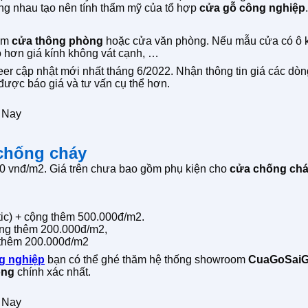
g nhau tạo nên tính thẩm mỹ của tổ hợp
cửa gỗ công nghiệp
.
làm
cửa thông phòng
hoặc cửa văn phòng. Nếu mẫu cửa có ô kín
o hơn giá kính không vát cạnh, …
r cập nhật mới nhất tháng 6/2022. Nhận thông tin giá các dòn
được báo giá và tư vấn cụ thể hơn.
 Nay
chống cháy
0 vnđ/m2. Giá trên chưa bao gồm phụ kiện cho
cửa chống chá
tic) + cộng thêm 500.000đ/m2.
ộng thêm 200.000đ/m2,
 thêm 200.000đ/m2
g nghiệp
bạn có thể ghé thăm hệ thống showroom
CuaGoSai
òng
chính xác nhất.
 Nay