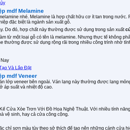
hủy
ệp mdf Melamine
 melamine nhé. Melamine là hợp chất hữu cơ ít tan trong nước.
ệp đặc biệt là ngành sản xuất gỗ.
y. Do đó, hợp chất này thường được sử dụng trong sản xuất
c
m từ một loại gỗ có tên là melamine. Nhưng thực tế không phả
thường được sử dụng rộng rãi trong nhiều công trình nhờ tín
 Nay
Tạo Và Lắp Đặt
ệp mdf Veneer
n lớp veneer bên ngoài. Ván lạng này thường được lạng mỏng từ 
 áp suất và nhiệt độ cao.
Cửa Xòe Trơn Với Đồ Họa Nghệ Thuật. Với nhiều tính năng vư
hà vệ sinh, hay cả cửa công cộng.
ặc chỉ sơn màu tùy theo sở thích để tạo nên những cánh cửa h