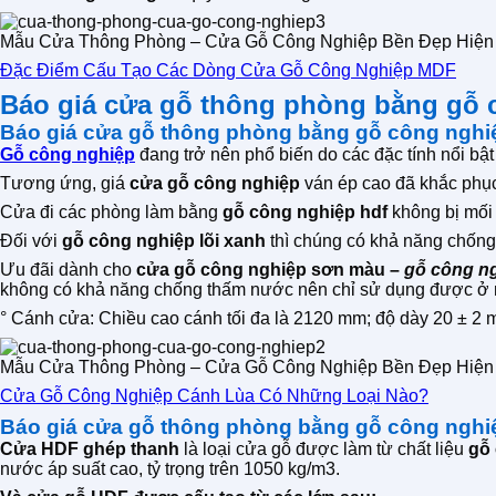
Mẫu Cửa Thông Phòng – Cửa Gỗ Công Nghiệp Bền Đẹp Hiện
Đặc Điểm Cấu Tạo Các Dòng Cửa Gỗ Công Nghiệp MDF
Báo giá cửa gỗ thông phòng bằng gỗ 
Báo giá cửa gỗ thông phòng bằng gỗ công nghi
Gỗ công nghiệp
đang trở nên phổ biến do các đặc tính nổi bật
Tương ứng, giá
cửa gỗ công nghiệp
ván ép cao đã khắc phục
Cửa đi các phòng làm bằng
gỗ công nghiệp hdf
không bị mối 
Đối với
gỗ công nghiệp lõi xanh
thì chúng có khả năng chống
Ưu đãi dành cho
cửa gỗ công nghiệp sơn màu –
gỗ công ng
không có khả năng chống thấm nước nên chỉ sử dụng được ở 
° Cánh cửa: Chiều cao cánh tối đa là 2120 mm; độ dày 20 ± 2
Mẫu Cửa Thông Phòng – Cửa Gỗ Công Nghiệp Bền Đẹp Hiện
Cửa Gỗ Công Nghiệp Cánh Lùa Có Những Loại Nào?
Báo giá cửa gỗ thông phòng bằng gỗ công nghi
Cửa HDF ghép thanh
là loại cửa gỗ được làm từ chất liệu
gỗ
nước áp suất cao, tỷ trọng trên 1050 kg/m3.