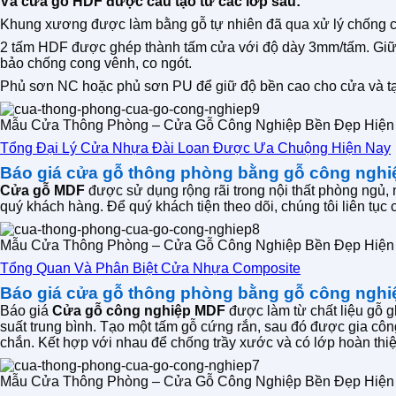
Và cửa gỗ HDF được cấu tạo từ các lớp sau:
Khung xương được làm bằng gỗ tự nhiên đã qua xử lý chống co
2 tấm HDF được ghép thành tấm cửa với độ dày 3mm/tấm. Giữa 
bảo chống cong vênh, co ngót.
Phủ sơn NC hoặc phủ sơn PU để giữ độ bền cao cho cửa và t
Mẫu Cửa Thông Phòng – Cửa Gỗ Công Nghiệp Bền Đẹp Hiện
Tổng Đại Lý Cửa Nhựa Đài Loan Được Ưa Chuộng Hiện Nay
Báo giá cửa gỗ thông phòng bằng gỗ công nghi
Cửa gỗ MDF
được sử dụng rộng rãi trong nội thất phòng ngủ,
quý khách hàng. Để quý khách tiện theo dõi, chúng tôi liên tụ
Mẫu Cửa Thông Phòng – Cửa Gỗ Công Nghiệp Bền Đẹp Hiện
Tổng Quan Và Phân Biệt Cửa Nhựa Composite
Báo giá cửa gỗ thông phòng bằng gỗ công nghi
Báo giá
Cửa gỗ công nghiệp MDF
được làm từ chất liệu gỗ g
suất trung bình. Tạo một tấm gỗ cứng rắn, sau đó được gia cô
chắn. Kết hợp với nhau để chống trầy xước và có lớp hoàn thiệ
Mẫu Cửa Thông Phòng – Cửa Gỗ Công Nghiệp Bền Đẹp Hiện