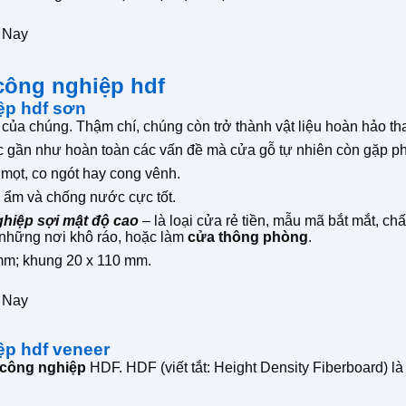
 Nay
công nghiệp hdf
ệp hdf sơn
 của chúng. Thậm chí, chúng còn trở thành vật liệu hoàn hảo tha
 gần như hoàn toàn các vấn đề mà cửa gỗ tự nhiên còn gặp ph
mọt, co ngót hay cong vênh.
 ẩm và chống nước cực tốt.
hiệp sợi mật độ cao
– là loại cửa rẻ tiền, mẫu mã bắt mắt, 
những nơi khô ráo, hoặc làm
cửa thông phòng
.
 mm; khung 20 x 110 mm.
 Nay
ệp hdf veneer
 công nghiệp
HDF. HDF (viết tắt: Height Density Fiberboard) là 