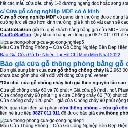
hết các mẫu cửa đều chạy 1-2 đường ngang dọc hoặc song son
c/ Cửa gỗ công nghiệp MDF có ô kính
Cửa gỗ công nghiệp MDF
có pano kính thường được dùng 
cường lực sẽ cao hơn kính thường, giá kính có vát cạnh sẽ ca
CuaGoSaiGon
gửi tới quý khách hàng bảng giá cửa MDF venee
CuaGoSaiGon
. Quý khách hàng vui lòng gọi 0827 011 011 để 
Mẫu Cửa Thông Phòng – Cửa Gỗ Công Nghiệp Bền Đẹp Hiện
Báo Giá Cửa Gỗ Tự Nhiên Tại Hồ Chí Minh Mới Nhất 2022
Báo giá cửa gỗ thông phòng bằng gỗ 
Đơn giá trung bình của
cửa gỗ thông chống cháy
là 2.963.00
chưa bao gồm phụ kiện đối với dòng cửa phủ veneer.
*Ghi chú: cửa gỗ chống cháy tính giá theo nguyên tắc sau:
Cửa gỗ chống cháy 60 và 70 phút = Giá cửa gỗ (mdf , hdf, Plas
Cửa chống cháy 90 phút = giá cửa Chống cháy 60 (70) phút c
Cửa chống cháy 120 phút = giá cửa Chống cháy 90 phút cộng
Nếu quan tâm đến sản phẩm
cửa thông phòng – cửa gỗ côn
liên hệ trực tiếp
0827 011 011
để được báo giá
cửa thông ph
Mẫu Cửa Thông Phòng – Cửa Gỗ Công Nghiệp Bền Đẹp Hiện