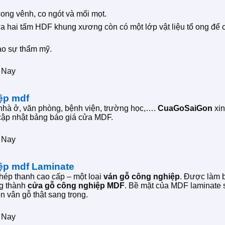
ng vênh, co ngót và mối mọt.
hai tấm HDF khung xương còn có một lớp vật liệu tổ ong để c
ạo sự thẩm mỹ.
 Nay
ệp mdf
 nhà ở, văn phòng, bệnh viện, trường học,….
CuaGoSaiGon
xin
c cập nhật bảng báo giá cửa MDF.
 Nay
ệp mdf Laminate
hép thanh cao cấp – một loại
ván gỗ công nghiệp
. Được làm b
ng thành
cửa gỗ công nghiệp MDF
. Bề mặt của MDF laminate s
n vân gỗ thật sang trọng.
 Nay