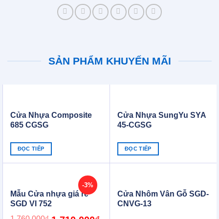
SẢN PHẨM KHUYẾN MÃI
Cửa Nhựa Composite
Cửa Nhựa SungYu SYA
685 CGSG
45-CGSG
ĐỌC TIẾP
ĐỌC TIẾP
-3%
Mẫu Cửa nhựa giá rẻ
Cửa Nhôm Vân Gỗ SGD-
SGD VI 752
CNVG-13
Original
Current
1.760.000
₫