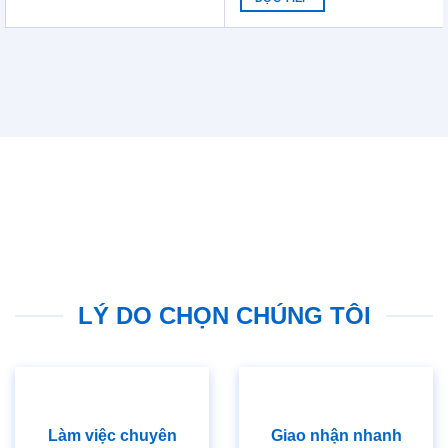
was:
is:
1.850.000₫.
1.750.000₫.
LÝ DO CHỌN CHÚNG TÔI
Làm việc chuyên
Giao nhận nhanh