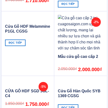
1.710.000
₫
price
price
ĐỌC TIẾP
was:
is:
1.760.000₫.
1.710.000₫.
-2%
Cửa Gỗ HDF Melammine
P1GL CGSG
ĐỌC TIẾP
Mẫu cửa gỗ cao cấp 2
Original
Cur
2.050.000
₫
2.000.000
₫
price
pric
was:
is:
2.050.000₫.
2.0
-5%
CỬA GỖ HDF SGD 3GL-
Cửa Gỗ Hàn Quốc SYB
C4
1369 CGSG
Original
Current
1.850.000
₫
1.750.000
₫
price
price
ĐỌC TIẾP