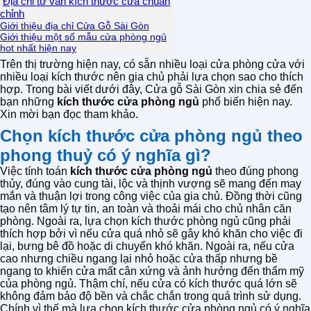
Địa chỉ tư vấn kích thước cửa chuẩn
chỉnh
Giới thiệu địa chỉ Cửa Gỗ Sài Gòn
Giới thiệu một số mẫu cửa phòng ngủ
hot nhất hiện nay
Trên thị trường hiện nay, có sẵn nhiều loại cửa phòng cửa với
nhiều loại kích thước nên gia chủ phải lựa chọn sao cho thích
hợp. Trong bài viết dưới đây, Cửa gỗ Sài Gòn xin chia sẻ đến
bạn những
kích thước cửa phòng ngủ
phổ biến hiện nay.
Xin mời bạn đọc tham khảo.
Chọn kích thước cửa phòng ngủ theo
phong thuỷ có ý nghĩa gì?
Việc tính toán
kích thước cửa phòng ngủ
theo đúng phong
thủy, đúng vào cung tài, lộc và thịnh vượng sẽ mang đến may
mắn và thuận lợi trong công việc của gia chủ. Đồng thời cũng
tạo nên tâm lý tự tin, an toàn và thoải mái cho chủ nhân căn
phòng. Ngoài ra, lựa chọn kích thước phòng ngủ cũng phải
thích hợp bởi vì nếu cửa quá nhỏ sẽ gây khó khăn cho việc đi
lại, bưng bê đồ hoặc di chuyển khó khăn. Ngoài ra, nếu cửa
cao nhưng chiều ngang lại nhỏ hoặc cửa thấp nhưng bề
ngang to khiến cửa mất cân xứng và ảnh hưởng đến thẩm mỹ
của phòng ngủ. Thậm chí, nếu cửa có kích thước quá lớn sẽ
không đảm bảo độ bền và chắc chắn trong quá trình sử dụng.
Chính vì thế mà lựa chọn kích thước cửa phòng ngủ có ý nghĩa