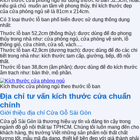
Kích thước cửa phòng ngủ sử dụng thước lỗ ban 52.5cm, hoặc
nếu giá chủ muốn an tâm về phong thủy, thì kích thước đẹp
của cửa phòng ngủ sẽ là 81cm x 214cm.
Có 3 loại thước lỗ ban phổ biến được sử dụng thông dụng
nhất:
Thước lỗ ban 52,2cm (thông thủy): được dùng để đo phong
thủy trong nhà như: cửa phòng ngủ, cửa phòng vệ sinh, lỗ
thông gió, cửa chính, cửa sổ, vách….
Thước lỗ ban 42,9cm (dương trạch): được dùng để đo các chi
tiết trong nhà như: kích thước tam cấp, giường, bếp, đồ nội
thất.
Thước lỗ ban 38,8cm (âm phần): được dùng để đo kích thước
âm trạch như: bàn thờ, mộ phần.
Kích thước cửa phòng ngủ theo thước lỗ ban
Địa chỉ tư vấn kích thước cửa chuẩn
chỉnh
Giới thiệu địa chỉ Cửa Gỗ Sài Gòn
Cửa gỗ Sài Gòn là thương hiệu uy tín và đáng tin cậy trong
ngành đồ gỗ nội thất tại TPHCM. Chúng tôi luôn mang đến cho
khách hàng, thị trường Việt những sản phẩm nội thất chất
lượng tốt, mẫu mã đa dạng, thiết kế bền đẹp với giá thành phải