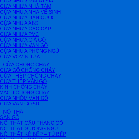
CỬA NHỰA MALAYSIA
CỬA NHỰA NHÀ TẮM
CỬA NHỰA NHÀ VỆ SINH
CỬA NHỰA HÀN QUỐC
CỬA NHỰA ABS
CỬA NHỰA CAO CẤP
CỬA NHỰA PVC
CỬA NHỰA GIẢ GỖ
CỬA NHỰA VÂN GỖ
CỬA NHỰA PHÒNG NGỦ
CỬA VÒM NHỰA
CỬA CHỐNG CHÁY
CỬA GỖ CHỐNG CHÁY
CỬA THÉP CHỐNG CHÁY
CỬA THÉP VÂN GỖ
KÍNH CHỐNG CHÁY
VÁCH CHỐNG CHÁY
CỬA NHÔM VÂN GỖ
CỬA VÂN GỖ 5D
NỘI THẤT
SÀN GỖ
NỘI THẤT CẦU THANG GỖ
NỘI THẤT GIƯỜNG NGỦ
NỘI THẤT KỆ BẾP – TỦ BẾP