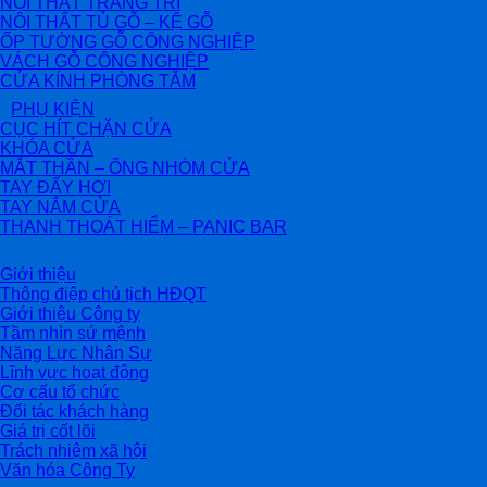
NỘI THẤT TRANG TRÍ
NỘI THẤT TỦ GỖ – KỆ GỖ
ỐP TƯỜNG GỖ CÔNG NGHIỆP
VÁCH GỖ CÔNG NGHIỆP
CỬA KÍNH PHÒNG TẮM
PHỤ KIỆN
CỤC HÍT CHẶN CỬA
KHÓA CỬA
MẮT THẦN – ỐNG NHÒM CỬA
TAY ĐẨY HƠI
TAY NẮM CỬA
THANH THOÁT HIỂM – PANIC BAR
Giới thiệu
Thông điệp chủ tịch HĐQT
Giới thiệu Công ty
Tầm nhìn sứ mệnh
Năng Lực Nhân Sự
Lĩnh vực hoạt động
Cơ cấu tổ chức
Đối tác khách hàng
Giá trị cốt lõi
Trách nhiệm xã hội
Văn hóa Công Ty