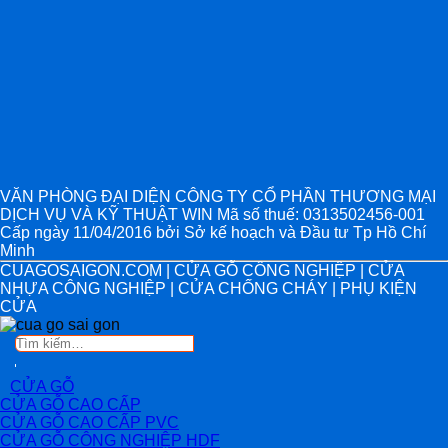
VĂN PHÒNG ĐẠI DIỆN CÔNG TY CỔ PHẦN THƯƠNG MẠI
DỊCH VỤ VÀ KỸ THUẬT WIN Mã số thuế: 0313502456-001
Cấp ngày 11/04/2016 bởi Sở kế hoạch và Đầu tư Tp Hồ Chí
Minh
CUAGOSAIGON.COM | CỬA GỖ CÔNG NGHIỆP | CỬA
NHỰA CÔNG NGHIỆP | CỬA CHỐNG CHÁY | PHỤ KIỆN
CỬA
Tìm
kiếm:
CỬA GỖ
CỬA GỖ CAO CẤP
CỬA GỖ CAO CẤP PVC
CỬA GỖ CÔNG NGHIỆP HDF