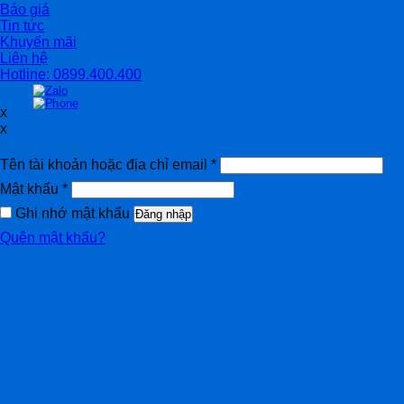
Báo giá
Tin tức
Khuyến mãi
Liên hệ
Hotline: 0899.400.400
x
x
Đăng nhập
Tên tài khoản hoặc địa chỉ email
*
Mật khẩu
*
Ghi nhớ mật khẩu
Đăng nhập
Quên mật khẩu?