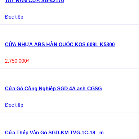
TAY NẮM CỬA SG-42176
Đọc tiếp
CỬA NHỰA ABS HÀN QUỐC KOS.609L-K5300
2.750.000
₫
Cửa Gỗ Công Nghiệp SGD 4A ash-CGSG
Đọc tiếp
Cửa Thép Vân Gỗ SGD-KM.TVG-1C-18._m