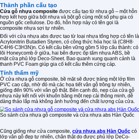
Thành phần cấu tạo
Cửa gỗ nhựa composite
được cấu tạo từ nhựa gỗ – một hỗn
hợp kết hợp giữa bột nhựa và bột gỗ cùng một số phụ gia có
nguồn gốc
cellulose. Do đó, hỗn hợp này có tên gọi là
composite nhựa sợi tự nhiên.
Đối với cửa nhựa abs được tạo từ loại nhựa tổng hợp có tên là
Acrylonitrin Butadien Styren, có công thức hóa học là (C8H8·
C4H6·C3H3N)n. Có kết cấu bền vững gồm 5 lớp cấu thành: có
lõi Honeycomb ở giữa, hai bên được ốp tấm nhựa ABS, bề
mặt cửa phủ lớp Deco-Sheet. Bao quanh xung quanh cánh là
thanh PVC Foam giúp gia cố kết cấu thêm cứng cáp.
Tính thẩm mỹ
Ở cửa nhựa gỗ composite, bề mặt sẽ được tráng một lớp film
PVC cao cấp, nhờ đó mà các họa tiết vân gỗ trông tự nhiên,
giống đến 90% với vân gỗ thật. Bên cạnh đó, nẹp của cửa gỗ
nhựa này kết nối với khuôn bằng một nẹp cài thông minh, dễ
dàng tháo lắp mà không ảnh hưởng đến chất lượng của cửa.
So sánh cửa nhựa gỗ composite và cửa nhựa abs Hàn Quốc
Cũng giống như cửa composite,
cửa nhựa abs Hàn Quốc
có
lớp vân gỗ đẹp tự nhiên, chân thật do được phủ lớp DeCo-