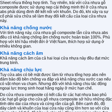
Sheet nhựa thông hợp tính. Tuy nhiên, trái với cửa nhựa gỗ
composite được sử dụng nẹp cài thông minh thì ở cửa nhựa
abs phải dùng đinh để kết nối với khuôn. Do đó, khi xảy ra sự
cố phải sửa chữa sẽ làm thay đổi kết cấu của loại cửa nhựa
này.
Khả năng chống nước
Với tính năng này, cửa nhựa gỗ composite lẫn cửa nhựa abs
đều có khả năng chống ẩm chống nước hoàn toàn 100%. Phù
hợp với khí hậu nhiệt đới ở Việt Nam, thích hợp sử dụng ở
nhiều không gian.
Khả năng cách âm
Khả năng cách âm của cả hai loại cửa nhựa này đều đạt mức
trung bình.
Khả năng chịu lực
Tuy cửa abs có bề mặt được làm từ nhựa tổng hợp abs nên
đảm bảo độ bền chống va đập và khả năng chịu xước cao nếu
có vật nhọn va chạm. Nhưng đối với khả năng chịu tác động
ngoại lực trong sinh hoạt hằng ngày ở mức hạn chế.
Do cửa nhựa composite có kết cấu từ các hạt nhựa bao phủ
các hạt gỗ giúp cho cửa gỗ nhựa composite sở hữu những đặc
tính dẻo dai của nhựa và cứng rắn của gỗ. Bên cạnh đó, độ
dày cánh và khuôn của loại cửa này cũng lớn hơn so với cửa