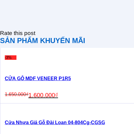
Rate this post
SẢN PHẨM KHUYẾN MÃI
-3%
CỬA GỖ MDF VENEER P1R5
Original
Current
1.650.000
₫
1.600.000
₫
price
price
was:
is:
1.650.000₫.
1.600.000₫.
Cửa Nhựa Giả Gỗ Đài Loan 04-804Cg-CGSG