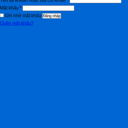
Tên tài khoản hoặc địa chỉ email
*
Mật khẩu
*
Ghi nhớ mật khẩu
Đăng nhập
Quên mật khẩu?