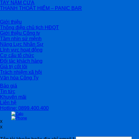
TAY NẮM CỬA
THANH THOÁT HIỂM – PANIC BAR
Giới thiệu
Thông điệp chủ tịch HĐQT
Giới thiệu Công ty
Tầm nhìn sứ mệnh
Năng Lực Nhân Sự
Lĩnh vực hoạt động
Cơ cấu tổ chức
Đối tác khách hàng
Giá trị cốt lõi
Trách nhiệm xã hội
Văn hóa Công Ty
Báo giá
Tin tức
Khuyến mãi
Liên hệ
Hotline: 0899.400.400
x
x
Đăng nhập