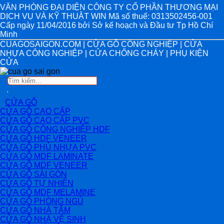
VĂN PHÒNG ĐẠI DIỆN CÔNG TY CỔ PHẦN THƯƠNG MẠI
DỊCH VỤ VÀ KỸ THUẬT WIN Mã số thuế: 0313502456-001
Cấp ngày 11/04/2016 bởi Sở kế hoạch và Đầu tư Tp Hồ Chí
Minh
CUAGOSAIGON.COM | CỬA GỖ CÔNG NGHIỆP | CỬA
NHỰA CÔNG NGHIỆP | CỬA CHỐNG CHÁY | PHỤ KIỆN
CỬA
Tìm
kiếm:
CỬA GỖ
CỬA GỖ CAO CẤP
CỬA GỖ CAO CẤP PVC
CỬA GỖ CÔNG NGHIỆP HDF
CỬA GỖ HDF VENEER
CỬA GỖ PHỦ NHỰA PVC
CỬA GỖ MDF LAMINATE
CỬA GỖ MDF VENEER
CỬA GỖ SÀI GÒN
CỬA GỖ TỰ NHIÊN
CỬA GỖ MDF MELAMINE
CỬA GỖ PHÒNG NGỦ
CỬA GỖ NHÀ TẮM
CỬA GỖ NHÀ VỆ SINH