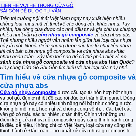
LIÊN HỆ VỚI HỆ THỐNG CỬA GỖ
SÀI GÒN ĐỂ ĐƯỢC TƯ VẤN
Trên thị trường nội thất Việt Nam ngày nay xuất hiện nhiều
chủng loại, mẫu mã và thiết kế các dòng cửa khác nhau. Tuy
nhiên, hai dòng cửa được các nhà đầu tư và gia chủ ưa chuộng
nhiều nhất vẫn là
c
ửa nhựa gỗ composite
và cửa nhựa abs.
Thế nhưng nhiều người vẫn nhầm lẫn giữa hai loại cửa nhựa
này là một. Ngoài điểm chung được cấu tạo từ chất liệu nhựa
thì căn bản cửa nhựa gỗ composite và cửa nhựa abs khác
nhau hoàn toàn. Vậy làm thế nào để có thể phân biệt và
so
sánh cửa nhựa gỗ composite và cửa nhựa abs Hàn Quốc
?
Hãy cùng Cửa Gỗ Sài Gòn tìm hiểu về hai loại cửa này nhé.
Tìm hiểu về cửa nhựa gỗ composite và
cửa nhựa abs
Cửa gỗ nhựa composite
được cấu tạo từ hỗn hợp bột nhựa
và bột gỗ, đun ở nhiệt độ cao rồi đúc ép thành tấm panel. Dòng
cửa nhựa gỗ này có nhiều tính năng nổi bật như chống nước,
không bị mối mọt, hoen gỉ và chống cong vênh,…đặc biệt các
vân gỗ có màu sắc tự nhiên, chân thật. Chính vì những ưu
điểm trên, cửa nhựa gỗ composite ngày càng thịnh hành cũng
là điều dễ hiểu. Không chỉ có Việt Nam, loại cửa này cũng rất
thịnh hành ở Đài Loan – nơi xuất xứ cửa nhựa gỗ composite.