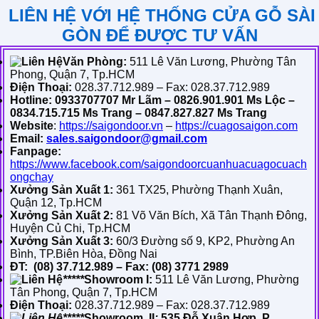
LIÊN HỆ VỚI HỆ THỐNG CỬA GỖ SÀI
GÒN ĐỂ ĐƯỢC TƯ VẤN
Văn Phòng:
511 Lê Văn Lương, Phường Tân
Phong, Quận 7, Tp.HCM
Điện Thoại:
028.37.712.989 – Fax: 028.37.712.989
Hotline: 0933707707 Mr Lãm – 0826.901.901 Ms Lộc –
0834.715.715 Ms Trang – 0847.827.827 Ms Trang
Website
:
https://saigondoor.vn
–
https://cuagosaigon.com
Email:
sales.saigondoor@gmail.com
Fanpage:
https://www.facebook.com/saigondoorcuanhuacuagocuach
ongchay
Xưởng Sản Xuất 1:
361 TX25, Phường Thạnh Xuân,
Quận 12, Tp.HCM
Xưởng Sản Xuất 2:
81 Võ Văn Bích, Xã Tân Thạnh Đông,
Huyện Củ Chi, Tp.HCM
Xưởng Sản Xuất 3:
60/3 Đường số 9, KP2, Phường An
Bình, TP.Biên Hòa, Đồng Nai
ĐT: (08) 37.712.989 – Fax: (08) 3771 2989
*****
Showroom I:
511 Lê Văn Lương, Phường
Tân Phong, Quận 7, Tp.HCM
Điện Thoại:
028.37.712.989 – Fax: 028.37.712.989
*****
Showroom II
:
535 Đỗ Xuân Hợp, P.