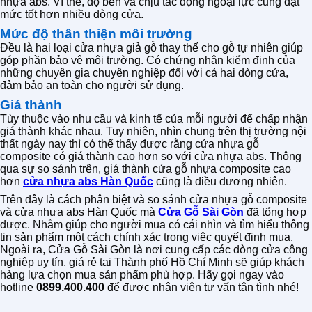
nhựa abs. Vì thế, độ bền và chịu tác động ngoại lực cũng đạt
mức tốt hơn nhiều dòng cửa.
Mức độ thân thiện môi trường
Đều là hai loại cửa nhựa giả gỗ thay thế cho gỗ tự nhiên giúp
góp phần bảo vệ môi trường. Có chứng nhận kiểm định của
những chuyên gia chuyên nghiệp đối với cả hai dòng cửa,
đảm bảo an toàn cho người sử dụng.
Giá thành
Tùy thuộc vào nhu cầu và kinh tế của mỗi người để chấp nhận
giá thành khác nhau. Tuy nhiên, nhìn chung trên thị trường nội
thất ngày nay thì có thể thấy được rằng cửa nhựa gỗ
composite có giá thành cao hơn so với cửa nhựa abs. Thông
qua sự so sánh trên, giá thành cửa gỗ nhựa composite cao
hơn
cửa nhựa abs Hàn Quốc
cũng là điều đương nhiên.
Trên đây là cách phân biệt và so sánh cửa nhựa gỗ composite
và cửa nhựa abs Hàn Quốc mà
Cửa Gỗ Sài Gòn
đã tổng hợp
được. Nhằm giúp cho người mua có cái nhìn và tìm hiểu thông
tin sản phẩm một cách chính xác trong việc quyết định mua.
Ngoài ra, Cửa Gỗ Sài Gòn là nơi cung cấp các dòng cửa công
nghiệp uy tín, giá rẻ tại Thành phố Hồ Chí Minh sẽ giúp khách
hàng lựa chọn mua sản phẩm phù hợp. Hãy gọi ngay vào
hotline
0899.400.400
để được nhân viên tư vấn tận tình nhé!