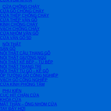
CỬA VÒM NHỰA
CỬA CHỐNG CHÁY
CỬA GỖ CHỐNG CHÁY
CỬA THÉP CHỐNG CHÁY
CỬA THÉP VÂN GỖ
KÍNH CHỐNG CHÁY
VÁCH CHỐNG CHÁY
CỬA NHÔM VÂN GỖ
CỬA VÂN GỖ 5D
NỘI THẤT
SÀN GỖ
NỘI THẤT CẦU THANG GỖ
NỘI THẤT GIƯỜNG NGỦ
NỘI THẤT KỆ BẾP – TỦ BẾP
NỘI THẤT TRANG TRÍ
NỘI THẤT TỦ GỖ – KỆ GỖ
ỐP TƯỜNG GỖ CÔNG NGHIỆP
VÁCH GỖ CÔNG NGHIỆP
CỬA KÍNH PHÒNG TẮM
PHỤ KIỆN
CỤC HÍT CHẶN CỬA
KHÓA CỬA
MẮT THẦN – ỐNG NHÒM CỬA
TAY ĐẨY HƠI