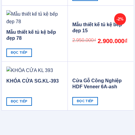
2.850.000₫.
2.800.000₫.
-2%
Mẫu thiết kế tủ kệ bếp
đẹp 15
Mẫu thiết kế tủ kệ bếp
đẹp 78
Original
Cur
2.950.000
₫
2.900.000
₫
price
pric
was:
is:
2.950.000₫.
2.9
ĐỌC TIẾP
Cửa Gỗ Công Nghiệp
KHÓA CỬA SG.KL-393
HDF Veneer 6A-ash
CGSG
ĐỌC TIẾP
ĐỌC TIẾP