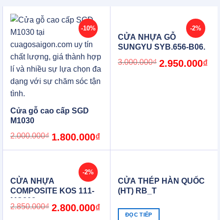
-10%
-2%
CỬA NHỰA GỖ
SUNGYU SYB.656-B06.
Original
Cur
3.000.000
₫
2.950.000
₫
price
pric
was:
is:
3.000.000₫.
2.9
Cửa gỗ cao cấp SGD
M1030
Original
Current
2.000.000
₫
1.800.000
₫
price
price
was:
is:
2.000.000₫.
1.800.000₫.
-2%
CỬA NHỰA
CỬA THÉP HÀN QUỐC
COMPOSITE KOS 111-
(HT) RB_T
MQ808
Original
Current
2.850.000
₫
2.800.000
₫
price
price
ĐỌC TIẾP
was:
is: