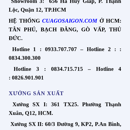
Showroom 3: 656 Hà Huy Giáp, P. Thạnh
Lộc, Quận 12, TP.HCM
HỆ THỐNG
CUAGOSAIGON.COM
Ở HCM:
TÂN PHÚ, BẠCH ĐẰNG, GÒ VẤP, THỦ
ĐỨC.
Hotline 1 : 0933.707.707 – Hotline 2 : :
0834.300.300
Hotline 3 : 0834.715.715 – Hotline 4
: 0826.901.901
XƯỞNG SẢN XUẤT
Xưởng SX I: 361 TX25. Phường Thạnh
Xuân, Q12, HCM.
Xưởng SX II: 60/3 Đường 9, KP2, P.An Bình,