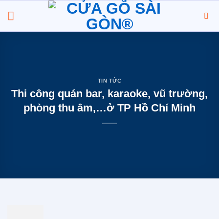
Chuyển
đến
nội
dung
TIN TỨC
Thi công quán bar, karaoke, vũ trường,
phòng thu âm,…ở TP Hồ Chí Minh