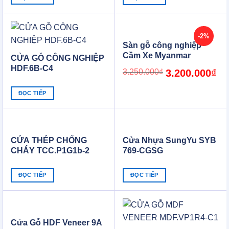
-2%
Sàn gỗ công nghiệp
Cầm Xe Myanmar
CỬA GỖ CÔNG NGHIỆP
HDF.6B-C4
Original
Cur
3.250.000
₫
3.200.000
₫
price
pric
was:
is:
3.250.000₫.
3.2
ĐỌC TIẾP
CỬA THÉP CHỐNG
Cửa Nhựa SungYu SYB
CHÁY TCC.P1G1b-2
769-CGSG
ĐỌC TIẾP
ĐỌC TIẾP
Cửa Gỗ HDF Veneer 9A