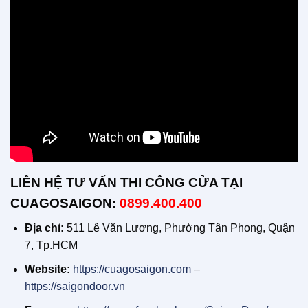
LIÊN HỆ TƯ VẤN THI CÔNG CỬA TẠI
CUAGOSAIGON:
0899.400.400
Địa chỉ:
511 Lê Văn Lương, Phường Tân Phong, Quận
7, Tp.HCM
Website:
https://cuagosaigon.com
–
https://saigondoor.vn