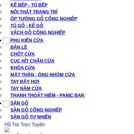
KỆ BẾP - TỦ BẾP
NỘI THẤT TRANG TRÍ
ỐP TƯỜNG GỖ CÔNG NGHIỆP
TỦ GỖ - KỆ GỖ
VÁCH GỖ CÔNG NGHIỆP
PHỤ KIỆN CỬA
BẢN LỀ
CHỐT CỬA
CỤC HÍT CHẶN CỬA
KHÓA CỬA
MẮT THẦN - ỐNG NHÒM CỬA
TAY ĐẨY HƠI
TAY NẮM CỬA
THANH THOÁT HIỂM - PANIC BAR
SÀN GỖ
SÀN GỖ CÔNG NGHIỆP
SÀN GỖ TỰ NHIÊN
Hỗ Trợ Trực Tuyến