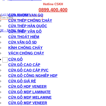
THẤT CẦU THANG GỖ
CỬA GỖ CHỐNG CHÁY
Hotline CSKH
THẤT KỆ BẾP – TỦ BẾP
0899.400.400
CỬA KÍNH CHỐNG CHÁY
THẤT TỦ GỖ – KỆ GỖ
 GỖ CÔNG NGHIỆP
CỬA NHÔM VÂN GỖ
Tìm
CỬA THÉP CHỐNG CHÁY
kiếm:
CỬA THÉP HÀN QUỐC
M – PANIC BAR
CỬA THÉP VÂN GỖ
CỬA THOÁT HIỂM
CỬA VÂN GỖ 5D
KÍNH CHỐNG CHÁY
VÁCH CHỐNG CHÁY
CỬA GỖ
CỬA GỖ CAO CẤP
CỬA GỖ CAO CẤP PVC
CỬA GỖ CÔNG NGHIỆP HDF
CỬA GỖ GIÁ RẺ
CỬA GỖ HDF VENEER
CỬA GỖ MDF LAMINATE
CỬA GỖ MDF MELAMINE
CỬA GỖ MDF VENEER