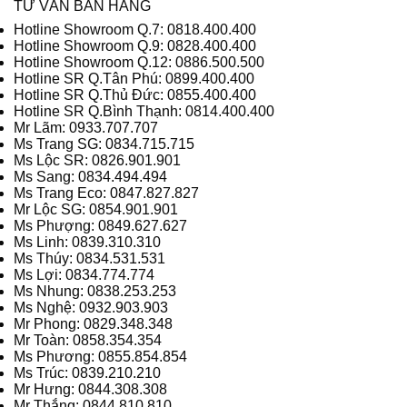
TƯ VẤN BÁN HÀNG
Hotline Showroom Q.7: 0818.400.400
Hotline Showroom Q.9: 0828.400.400
Hotline Showroom Q.12: 0886.500.500
Hotline SR Q.Tân Phú: 0899.400.400
Hotline SR Q.Thủ Đức: 0855.400.400
Hotline SR Q.Bình Thạnh: 0814.400.400
Mr Lãm: 0933.707.707
Ms Trang SG: 0834.715.715
Ms Lộc SR: 0826.901.901
Ms Sang: 0834.494.494
Ms Trang Eco: 0847.827.827
Mr Lộc SG: 0854.901.901
Ms Phượng: 0849.627.627
Ms Linh: 0839.310.310
Ms Thúy: 0834.531.531
Ms Lợi: 0834.774.774
Ms Nhung: 0838.253.253
Ms Nghệ: 0932.903.903
Mr Phong: 0829.348.348
Mr Toàn: 0858.354.354
Ms Phương: 0855.854.854
Ms Trúc: 0839.210.210
Mr Hưng: 0844.308.308
Mr Thắng: 0844.810.810