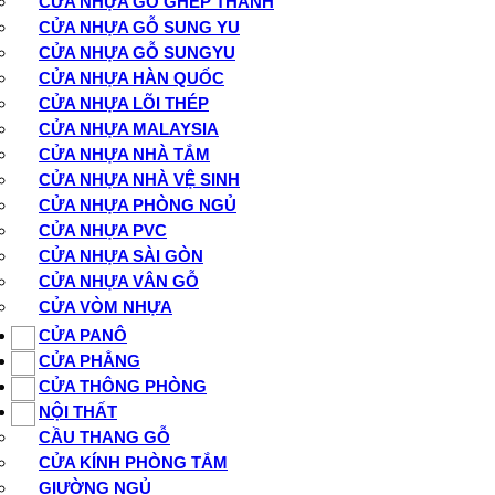
CỬA NHỰA GỖ GHÉP THANH
CỬA NHỰA GỖ SUNG YU
CỬA NHỰA GỖ SUNGYU
CỬA NHỰA HÀN QUỐC
CỬA NHỰA LÕI THÉP
CỬA NHỰA MALAYSIA
CỬA NHỰA NHÀ TẮM
CỬA NHỰA NHÀ VỆ SINH
CỬA NHỰA PHÒNG NGỦ
CỬA NHỰA PVC
CỬA NHỰA SÀI GÒN
CỬA NHỰA VÂN GỖ
CỬA VÒM NHỰA
CỬA PANÔ
CỬA PHẲNG
CỬA THÔNG PHÒNG
NỘI THẤT
CẦU THANG GỖ
CỬA KÍNH PHÒNG TẮM
GIƯỜNG NGỦ