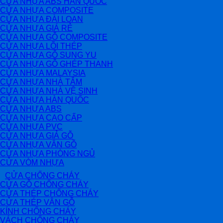
CỬA NHỰA ABS HÀN QUỐC
CỬA NHỰA COMPOSITE
CỬA NHỰA ĐÀI LOAN
CỬA NHỰA GIÁ RẺ
CỬA NHỰA GỖ COMPOSITE
CỬA NHỰA LÕI THÉP
CỬA NHỰA GỖ SUNG YU
CỬA NHỰA GỖ GHÉP THANH
CỬA NHỰA MALAYSIA
CỬA NHỰA NHÀ TẮM
CỬA NHỰA NHÀ VỆ SINH
CỬA NHỰA HÀN QUỐC
CỬA NHỰA ABS
CỬA NHỰA CAO CẤP
CỬA NHỰA PVC
CỬA NHỰA GIẢ GỖ
CỬA NHỰA VÂN GỖ
CỬA NHỰA PHÒNG NGỦ
CỬA VÒM NHỰA
CỬA CHỐNG CHÁY
CỬA GỖ CHỐNG CHÁY
CỬA THÉP CHỐNG CHÁY
CỬA THÉP VÂN GỖ
KÍNH CHỐNG CHÁY
VÁCH CHỐNG CHÁY