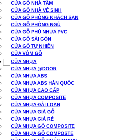
CỬA GỖ NHÀ TẮM
CỬA GỖ NHÀ VỆ SINH
CỬA GỖ PHÒNG KHÁCH SẠN
CỬA GỖ PHÒNG NGỦ
CỬA GỖ PHỦ NHỰA PVC
CỬA GỖ SÀI GÒN
CỬA GỖ TỰ NHIÊN
CỬA VÒM GỖ
CỬA NHỰA
CỬA NHỰA @DOOR
CỬA NHỰA ABS
CỬA NHỰA ABS HÀN QUỐC
CỬA NHỰA CAO CẤP
CỬA NHỰA COMPOSITE
CỬA NHỰA ĐÀI LOAN
CỬA NHỰA GIẢ GỖ
CỬA NHỰA GIÁ RẺ
CỬA NHỰA GỖ COMPOSITE
CỬA NHỰA GỖ COMPOSTE