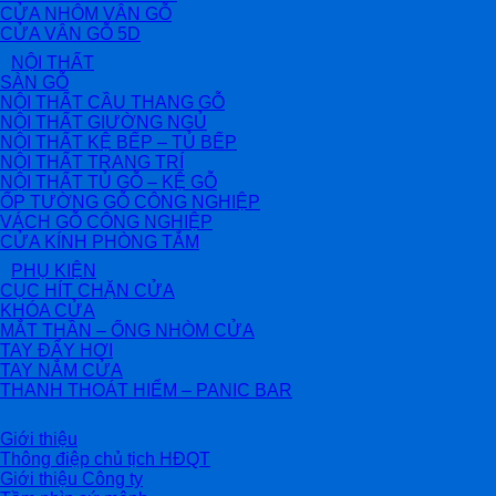
CỬA NHÔM VÂN GỖ
CỬA VÂN GỖ 5D
NỘI THẤT
SÀN GỖ
NỘI THẤT CẦU THANG GỖ
NỘI THẤT GIƯỜNG NGỦ
NỘI THẤT KỆ BẾP – TỦ BẾP
NỘI THẤT TRANG TRÍ
NỘI THẤT TỦ GỖ – KỆ GỖ
ỐP TƯỜNG GỖ CÔNG NGHIỆP
VÁCH GỖ CÔNG NGHIỆP
CỬA KÍNH PHÒNG TẮM
PHỤ KIỆN
CỤC HÍT CHẶN CỬA
KHÓA CỬA
MẮT THẦN – ỐNG NHÒM CỬA
TAY ĐẨY HƠI
TAY NẮM CỬA
THANH THOÁT HIỂM – PANIC BAR
Giới thiệu
Thông điệp chủ tịch HĐQT
Giới thiệu Công ty