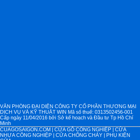
VĂN PHÒNG ĐẠI DIỆN CÔNG TY CỔ PHẦN THƯƠNG MẠI
DỊCH VỤ VÀ KỸ THUẬT WIN Mã số thuế: 0313502456-001
Cấp ngày 11/04/2016 bởi Sở kế hoạch và Đầu tư Tp Hồ Chí
Minh
CUAGOSAIGON.COM | CỬA GỖ CÔNG NGHIỆP | CỬA
NHỰA CÔNG NGHIỆP | CỬA CHỐNG CHÁY | PHỤ KIỆN