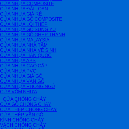
CỬA NHỰA COMPOSITE
CỬA NHỰA ĐÀI LOAN
CỬA NHỰA GIÁ RẺ
CỬA NHỰA GỖ COMPOSITE
CỬA NHỰA LÕI THÉP
CỬA NHỰA GỖ SUNG YU
CỬA NHỰA GỖ GHÉP THANH
CỬA NHỰA MALAYSIA
CỬA NHỰA NHÀ TẮM
CỬA NHỰA NHÀ VỆ SINH
CỬA NHỰA HÀN QUỐC
CỬA NHỰA ABS
CỬA NHỰA CAO CẤP
CỬA NHỰA PVC
CỬA NHỰA GIẢ GỖ
CỬA NHỰA VÂN GỖ
CỬA NHỰA PHÒNG NGỦ
CỬA VÒM NHỰA
CỬA CHỐNG CHÁY
CỬA GỖ CHỐNG CHÁY
CỬA THÉP CHỐNG CHÁY
CỬA THÉP VÂN GỖ
KÍNH CHỐNG CHÁY
VÁCH CHỐNG CHÁY