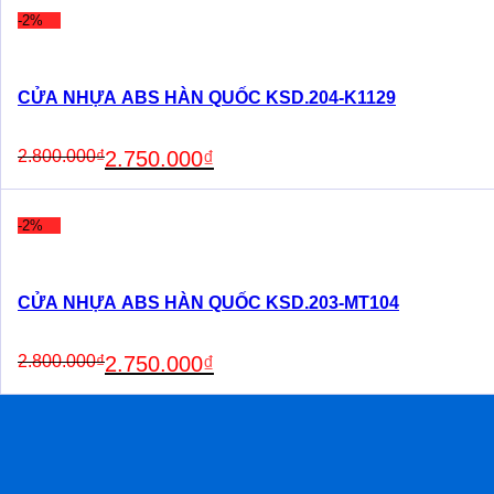
2.800.000₫.
2.750.000₫.
-2%
CỬA NHỰA ABS HÀN QUỐC KSD.204-K1129
Original
Current
2.800.000
₫
2.750.000
₫
price
price
was:
is:
2.800.000₫.
2.750.000₫.
-2%
CỬA NHỰA ABS HÀN QUỐC KSD.203-MT104
Original
Current
2.800.000
₫
2.750.000
₫
price
price
was:
is:
2.800.000₫.
2.750.000₫.