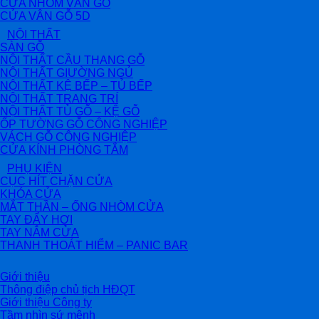
CỬA NHÔM VÂN GỖ
CỬA VÂN GỖ 5D
NỘI THẤT
SÀN GỖ
NỘI THẤT CẦU THANG GỖ
NỘI THẤT GIƯỜNG NGỦ
NỘI THẤT KỆ BẾP – TỦ BẾP
NỘI THẤT TRANG TRÍ
NỘI THẤT TỦ GỖ – KỆ GỖ
ỐP TƯỜNG GỖ CÔNG NGHIỆP
VÁCH GỖ CÔNG NGHIỆP
CỬA KÍNH PHÒNG TẮM
PHỤ KIỆN
CỤC HÍT CHẶN CỬA
KHÓA CỬA
MẮT THẦN – ỐNG NHÒM CỬA
TAY ĐẨY HƠI
TAY NẮM CỬA
THANH THOÁT HIỂM – PANIC BAR
Giới thiệu
Thông điệp chủ tịch HĐQT
Giới thiệu Công ty
Tầm nhìn sứ mệnh