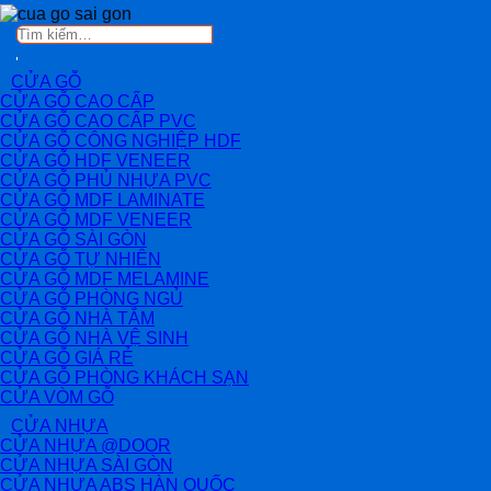
Tìm
kiếm:
CỬA GỖ
CỬA GỖ CAO CẤP
CỬA GỖ CAO CẤP PVC
CỬA GỖ CÔNG NGHIỆP HDF
CỬA GỖ HDF VENEER
CỬA GỖ PHỦ NHỰA PVC
CỬA GỖ MDF LAMINATE
CỬA GỖ MDF VENEER
CỬA GỖ SÀI GÒN
CỬA GỖ TỰ NHIÊN
CỬA GỖ MDF MELAMINE
CỬA GỖ PHÒNG NGỦ
CỬA GỖ NHÀ TẮM
CỬA GỖ NHÀ VỆ SINH
CỬA GỖ GIÁ RẺ
CỬA GỖ PHÒNG KHÁCH SẠN
CỬA VÒM GỖ
CỬA NHỰA
CỬA NHỰA @DOOR
CỬA NHỰA SÀI GÒN
CỬA NHỰA ABS HÀN QUỐC