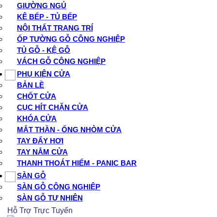
GIƯỜNG NGỦ
KỆ BẾP - TỦ BẾP
NỘI THẤT TRANG TRÍ
ỐP TƯỜNG GỖ CÔNG NGHIỆP
TỦ GỖ - KỆ GỖ
VÁCH GỖ CÔNG NGHIỆP
PHỤ KIỆN CỬA
BẢN LỀ
CHỐT CỬA
CỤC HÍT CHẶN CỬA
KHÓA CỬA
MẮT THẦN - ỐNG NHÒM CỬA
TAY ĐẨY HƠI
TAY NẮM CỬA
THANH THOÁT HIỂM - PANIC BAR
SÀN GỖ
SÀN GỖ CÔNG NGHIỆP
SÀN GỖ TỰ NHIÊN
Hỗ Trợ Trực Tuyến