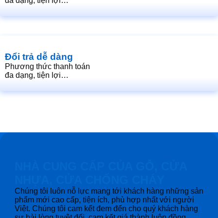
đa dạng, tiện lợi…
Đổi trả dễ dàng
Phương thức thanh toán
đa dạng, tiện lợi…
NHÀ CUNG CẤP CỦA GỖ, CỬA
NHỰA, CỬA CHỐNG CHÁY
Chúng tôi luôn nỗ lực mang tới khách hàng những sản
phẩm mới cao cấp, tiện ích, phù hợp nhất với người
Việt. Chúng tôi cam kết đem đến cho quý khách hàng
sự hài lòng tuyệt đối, cam kết giá thành luôn đồng