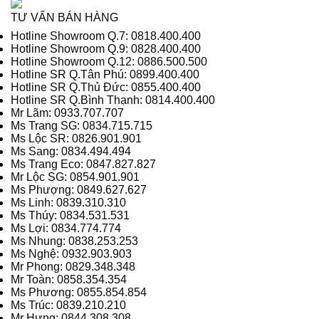
TƯ VẤN BÁN HÀNG
Hotline Showroom Q.7: 0818.400.400
Hotline Showroom Q.9: 0828.400.400
Hotline Showroom Q.12: 0886.500.500
Hotline SR Q.Tân Phú: 0899.400.400
Hotline SR Q.Thủ Đức: 0855.400.400
Hotline SR Q.Bình Thạnh: 0814.400.400
Mr Lãm: 0933.707.707
Ms Trang SG: 0834.715.715
Ms Lộc SR: 0826.901.901
Ms Sang: 0834.494.494
Ms Trang Eco: 0847.827.827
Mr Lộc SG: 0854.901.901
Ms Phượng: 0849.627.627
Ms Linh: 0839.310.310
Ms Thúy: 0834.531.531
Ms Lợi: 0834.774.774
Ms Nhung: 0838.253.253
Ms Nghệ: 0932.903.903
Mr Phong: 0829.348.348
Mr Toàn: 0858.354.354
Ms Phương: 0855.854.854
Ms Trúc: 0839.210.210
Mr Hưng: 0844.308.308