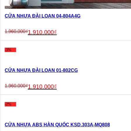
CỬA NHỰA ĐÀI LOAN 04-804A4G
Original
Current
1.960.000
₫
1.910.000
₫
price
price
was:
is:
1.960.000₫.
1.910.000₫.
-3%
CỬA NHỰA ĐÀI LOAN 01-802CG
Original
Current
1.960.000
₫
1.910.000
₫
price
price
was:
is:
1.960.000₫.
1.910.000₫.
-2%
CỬA NHỰA ABS HÀN QUỐC KSD.303A-MQ808