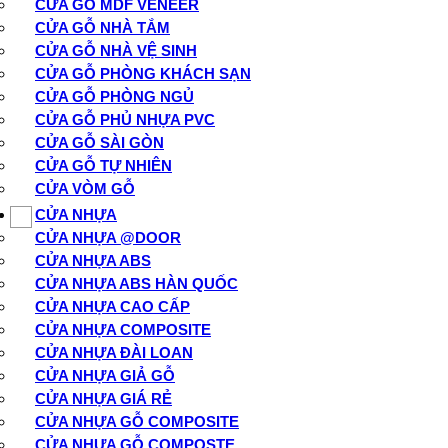
CỬA GỖ MDF VENEER
CỬA GỖ NHÀ TẮM
CỬA GỖ NHÀ VỆ SINH
CỬA GỖ PHÒNG KHÁCH SẠN
CỬA GỖ PHÒNG NGỦ
CỬA GỖ PHỦ NHỰA PVC
CỬA GỖ SÀI GÒN
CỬA GỖ TỰ NHIÊN
CỬA VÒM GỖ
CỬA NHỰA
CỬA NHỰA @DOOR
CỬA NHỰA ABS
CỬA NHỰA ABS HÀN QUỐC
CỬA NHỰA CAO CẤP
CỬA NHỰA COMPOSITE
CỬA NHỰA ĐÀI LOAN
CỬA NHỰA GIẢ GỖ
CỬA NHỰA GIÁ RẺ
CỬA NHỰA GỖ COMPOSITE
CỬA NHỰA GỖ COMPOSTE