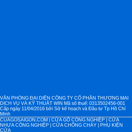
VĂN PHÒNG ĐẠI DIỆN CÔNG TY CỔ PHẦN THƯƠNG MẠI
DỊCH VỤ VÀ KỸ THUẬT WIN Mã số thuế: 0313502456-001
Cấp ngày 11/04/2016 bởi Sở kế hoạch và Đầu tư Tp Hồ Chí
Minh
CUAGOSAIGON.COM | CỬA GỖ CÔNG NGHIỆP | CỬA
NHỰA CÔNG NGHIỆP | CỬA CHỐNG CHÁY | PHỤ KIỆN
CỬA