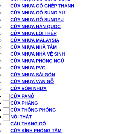
CỬA NHỰA GỖ GHÉP THANH
CỬA NHỰA GỖ SUNG YU
CỬA NHỰA GỖ SUNGYU
CỬA NHỰA HÀN QUỐC
CỬA NHỰA LÕI THÉP
CỬA NHỰA MALAYSIA
CỬA NHỰA NHÀ TẮM
CỬA NHỰA NHÀ VỆ SINH
CỬA NHỰA PHÒNG NGỦ
CỬA NHỰA PVC
CỬA NHỰA SÀI GÒN
CỬA NHỰA VÂN GỖ
CỬA VÒM NHỰA
CỬA PANÔ
CỬA PHẲNG
CỬA THÔNG PHÒNG
NỘI THẤT
CẦU THANG GỖ
CỬA KÍNH PHÒNG TẮM