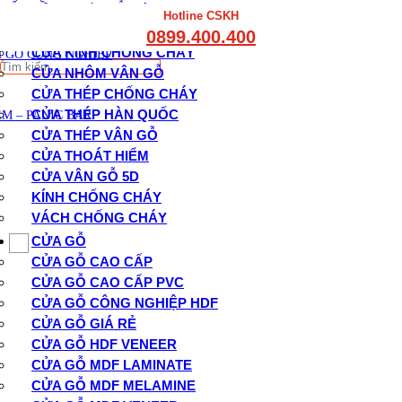
THẤT CẦU THANG GỖ
CỬA CHỐNG CHÁY
Hotline CSKH
THẤT KỆ BẾP – TỦ BẾP
CỬA GỖ CHỐNG CHÁY
0899.400.400
THẤT TỦ GỖ – KỆ GỖ
CỬA KÍNH CHỐNG CHÁY
 GỖ CÔNG NGHIỆP
Tìm
CỬA NHÔM VÂN GỖ
kiếm:
CỬA THÉP CHỐNG CHÁY
CỬA THÉP HÀN QUỐC
M – PANIC BAR
CỬA THÉP VÂN GỖ
CỬA THOÁT HIỂM
CỬA VÂN GỖ 5D
KÍNH CHỐNG CHÁY
VÁCH CHỐNG CHÁY
CỬA GỖ
CỬA GỖ CAO CẤP
CỬA GỖ CAO CẤP PVC
CỬA GỖ CÔNG NGHIỆP HDF
CỬA GỖ GIÁ RẺ
CỬA GỖ HDF VENEER
CỬA GỖ MDF LAMINATE
CỬA GỖ MDF MELAMINE