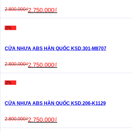
Original
Current
2.800.000
₫
2.750.000
₫
price
price
was:
is:
2.800.000₫.
2.750.000₫.
-2%
CỬA NHỰA ABS HÀN QUỐC KSD.301-M8707
Original
Current
2.800.000
₫
2.750.000
₫
price
price
was:
is:
2.800.000₫.
2.750.000₫.
-2%
CỬA NHỰA ABS HÀN QUỐC KSD.206-K1129
Original
Current
2.800.000
₫
2.750.000
₫
price
price
was:
is: