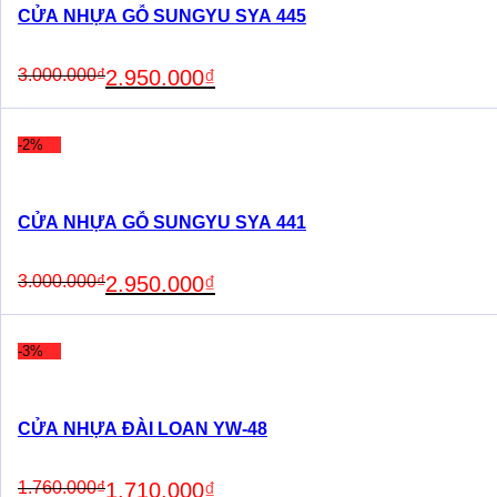
CỬA NHỰA GỖ SUNGYU SYA 445
Original
Current
3.000.000
₫
2.950.000
₫
price
price
was:
is:
3.000.000₫.
2.950.000₫.
-2%
CỬA NHỰA GỖ SUNGYU SYA 441
Original
Current
3.000.000
₫
2.950.000
₫
price
price
was:
is:
3.000.000₫.
2.950.000₫.
-3%
CỬA NHỰA ĐÀI LOAN YW-48
Original
Current
1.760.000
₫
1.710.000
₫