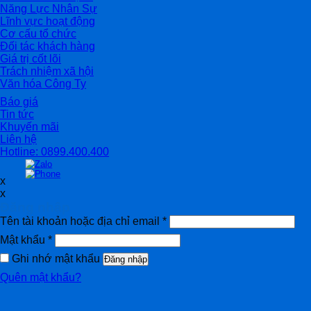
Năng Lực Nhân Sự
Lĩnh vực hoạt động
Cơ cấu tổ chức
Đối tác khách hàng
Giá trị cốt lõi
Trách nhiệm xã hội
Văn hóa Công Ty
Báo giá
Tin tức
Khuyến mãi
Liên hệ
Hotline: 0899.400.400
x
x
Đăng nhập
Tên tài khoản hoặc địa chỉ email
*
Mật khẩu
*
Ghi nhớ mật khẩu
Đăng nhập
Quên mật khẩu?