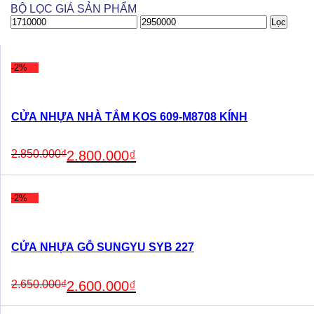
BỘ LỌC GIÁ SẢN PHẨM
Giá
Giá
Lọc
thấp
cao
nhất
nhất
-2%
CỬA NHỰA NHÀ TẮM KOS 609-M8708 KÍNH
Original
Current
2.850.000
₫
2.800.000
₫
price
price
was:
is:
2.850.000₫.
2.800.000₫.
-2%
CỬA NHỰA GỖ SUNGYU SYB 227
Original
Current
2.650.000
₫
2.600.000
₫
price
price
was:
is: